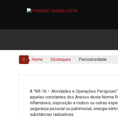
Skip
to
content
Home
Destaques
Periculosidade
A “NR-16 – Atividades e Operações Perigosas”
aquelas constantes dos Anexos desta Norma Re
inflamáveis, exposição a roubos ou outras espéc
segurança pessoal ou patrimonial, energia elétri
substâncias radioativas.