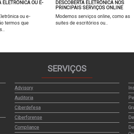
 ELETRÔNICA OU E-
DESCOBERTA ELETRÔNICA NOS
PRINCIPAIS SERVIÇOS ONLINE
letrônica ou e-
Modernos serviços online, como as
ão termos que
suites de escritórios ou...
...
SERVIÇOS
Advisory
In
Auditoria
Pe
Ciberdefesa
Gr
Ciberforense
De
Compliance
De
On