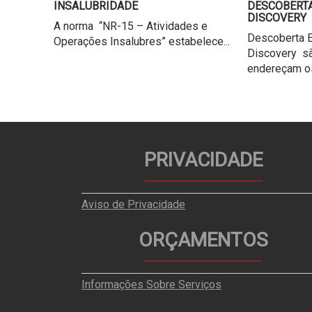
INSALUBRIDADE
DESCOBERTA
DISCOVERY
A norma “NR-15 – Atividades e
Descoberta E
Operações Insalubres” estabelece...
Discovery s
endereçam os
PRIVACIDADE
Aviso de Privacidade
ORÇAMENTOS
Informações Sobre Serviços